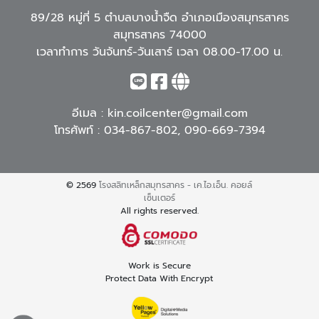
89/28 หมู่ที่ 5 ตำบลบางน้ำจืด อำเภอเมืองสมุทรสาคร
สมุทรสาคร 74000
เวลาทำการ วันจันทร์-วันเสาร์ เวลา 08.00-17.00 น.
อีเมล :
kin.coilcenter@gmail.com
โทรศัพท์ :
034-867-802
,
090-669-7394
© 2569
โรงสลิทเหล็กสมุทรสาคร - เค.ไอ.เอ็น. คอยล์
เซ็นเตอร์
All rights reserved.
Work is Secure
Protect Data With Encrypt