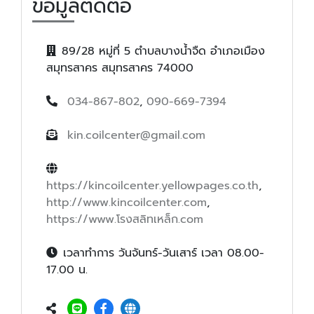
ข้อมูลติดต่อ
89/28 หมู่ที่ 5 ตำบลบางน้ำจืด อำเภอเมือง
สมุทรสาคร สมุทรสาคร 74000
034-867-802
,
090-669-7394
kin.coilcenter@gmail.com
https://kincoilcenter.yellowpages.co.th
,
http://www.kincoilcenter.com
,
https://www.โรงสลิทเหล็ก.com
เวลาทำการ วันจันทร์-วันเสาร์ เวลา 08.00-
17.00 น.