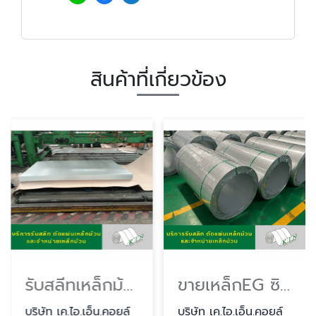
สินค้าที่เกี่ยวข้อง
รับสลีทเหล็กม้วน รับตัดแผ่นเหล็กม้วน รับฝากเหล็ก
ขายเหล็กEG ซิงค์ฟ้า เหล็กแผ่นซิ้งค์ เหล็กม้วนซิ้งค์ เหล็กซิงค์
บริษัท เค.ไอ.เอ็น.คอยล์
บริษัท เค.ไอ.เอ็น.คอยล์