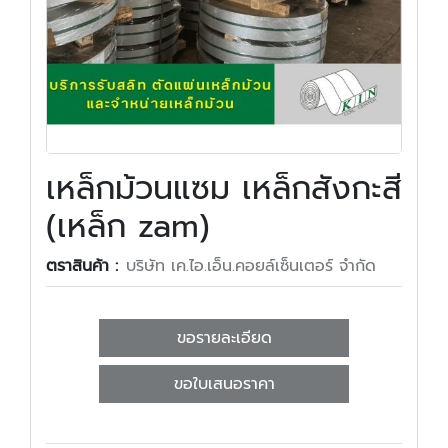
เหล็กม้วนแซม เหล็กสังกะสี
(เหล็ก zam)
ตราสินค้า :
บริษัท เค.ไอ.เอ็น.คอยล์เซ็นเตอร์ จำกัด
ขอรายละเอียด
ขอใบเสนอราคา