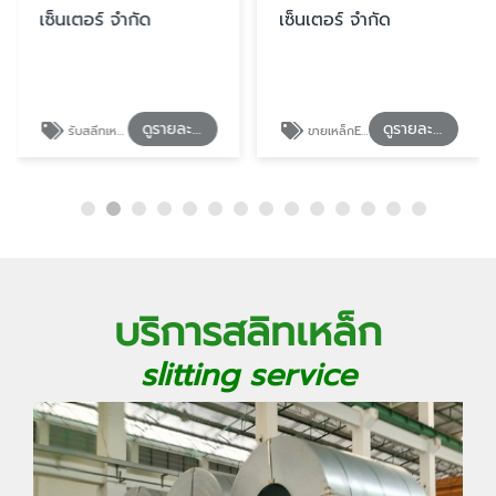
เซ็นเตอร์ จำกัด
เซ็นเตอร์ จำกัด
ดูรายละเอียด
ดูรายละเอียด
รับสลีทเหล็กม้วน รับตัดแผ่นเหล็กม้วน รับฝากเหล็ก
ขายเหล็กEG ซิงค์ฟ้า เหล็กแผ่นซิ้งค์ เหล็กม้วนซิ้งค์ เหล็กซิงค์
บริการสลิทเหล็ก
slitting service