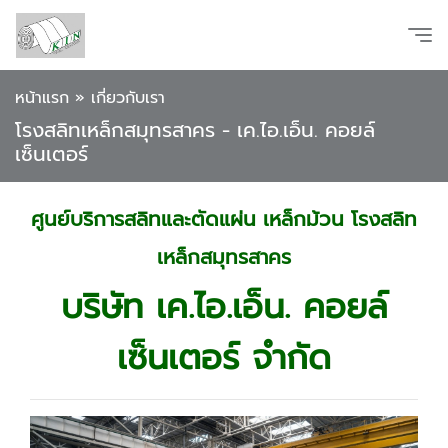
หน้าแรก
»
เกี่ยวกับเรา
โรงสลิทเหล็กสมุทรสาคร - เค.ไอ.เอ็น. คอยล์
เซ็นเตอร์
ศูนย์บริการสลิทและตัดแผ่น เหล็กม้วน โรงสลิท
เหล็กสมุทรสาคร
บริษัท เค.ไอ.เอ็น. คอยล์
เซ็นเตอร์ จำกัด