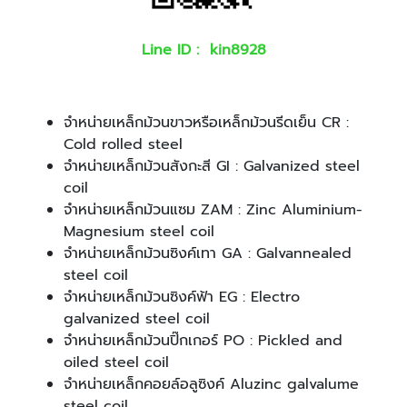
Line ID : kin8928
จำหน่ายเหล็กม้วนขาวหรือเหล็กม้วนรีดเย็น CR :
Cold rolled steel
จำหน่ายเหล็กม้วนสังกะสี GI : Galvanized steel
coil
จำหน่ายเหล็กม้วนแซม ZAM : Zinc Aluminium-
Magnesium steel coil
จำหน่ายเหล็กม้วนซิงค์เทา GA : Galvannealed
steel coil
จำหน่ายเหล็กม้วนซิงค์ฟ้า EG : Electro
galvanized steel coil
จำหน่ายเหล็กม้วนปิ๊กเกอร์ PO : Pickled and
oiled steel coil
จำหน่ายเหล็กคอยล์อลูซิงค์ Aluzinc galvalume
steel coil