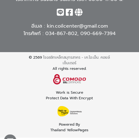
อีเมล :
kin.coilcenter@gmail.com
โทรศัพท์ :
034-867-802
,
090-669-7394
© 2569
โรงสลิทเหล็กสมุทรสาคร - เค.ไอ.เอ็น. คอยล์
เซ็นเตอร์
All rights reserved.
Work is Secure
Protect Data With Encrypt
Powered By
Thailand YellowPages