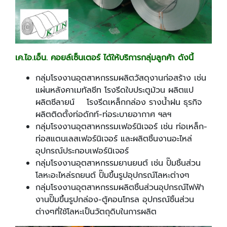
เค.ไอ.เอ็น. คอยล์เซ็นเตอร์ ได้ให้บริการกลุ่มลูกค้า ดังนี้
กลุ่มโรงงานอุตสาหกรรมผลิตวัสดุงานก่อสร้าง เช่น
แผ่นหลังคาเมทัลชีท โรงรีดใบประตูม้วน ผลิตแป
ผลิตซีลายน์ โรงรีดเหล็กกล่อง รางน้ำฝน ธุรกิจ
ผลิตติดตั้งท่อดักท์-ท่อระบายอากาศ ฯลฯ
กลุ่มโรงงานอุตสาหกรรมเฟอร์นิเจอร์ เช่น ท่อเหล็ก-
ท่อสแตนเลสเฟอร์นิเจอร์ และผลิตชิ้นงานอะไหล่
อุปกรณ์ประกอบเฟอร์นิเจอร์
กลุ่มโรงงานอุตสาหกรรมยานยนต์ เช่น ปั๊มชิ้นส่วน
โลหะอะไหล่รถยนต์ ปั๊มขึ้นรูปอุปกรณ์โลหะต่างๆ
กลุ่มโรงงานอุตสาหกรรมผลิตชิ้นส่วนอุปกรณ์ไฟฟ้า
งานปั๊มขึ้นรูปกล่อง-ตู้คอนโทรล อุปกรณ์ชิ้นส่วน
ต่างๆที่ใช้โลหะเป็นวัตถุดิบในการผลิต