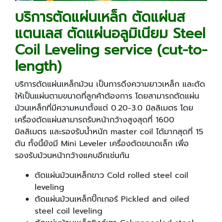
บริการตัดแผ่นเหล็ก ตัดแผ่นส
แตนเลส ตัดแผ่นอลูมิเนียม Steel
Coil Leveling service (cut-to-
length)
บริการตัดแผ่นเหล็กม้วน เป็นการดึงความยาวเหล็ก และตัด
ให้เป็นแผ่นตามขนาดที่ลูกค้าต้องการ โดยสามารถตัดแผ่น
ม้วนเหล็กที่มีความหนาตั้งแต่
0.20-3.0 มิลลิเมตร โดย
เครื่องตัดแผ่นสามารถรับหน้ากว้างสูงสุดที่ 1600
มิลลิเมตร และรองรับน้ำหนัก master coil ได้มากสุดที่ 15
ตัน ทั้งนี้ยังมี Mini Leveler เครื่องตัดขนาดเล็ก เพื่อ
รองรับม้วนหน้ากว้างแคบอีกเช่นกัน
ตัดแผ่นม้วนเหล็กขาว
Cold rolled steel coil
leveling
ตัดแผ่นม้วนเหล็กปิ๊กเกอร์
Pickled and oiled
steel coil leveling