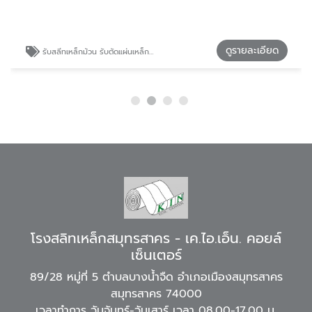
ดูรายละเอียด
รับสลีทเหล็กม้วน รับตัดแผ่นเหล็กม้วน รับฝากเหล็ก
โรงสลิทเหล็กสมุทรสาคร - เค.ไอ.เอ็น. คอยล์
เซ็นเตอร์
89/28 หมู่ที่ 5 ตำบลบางน้ำจืด อำเภอเมืองสมุทรสาคร
สมุทรสาคร 74000
เวลาทำการ วันจันทร์-วันเสาร์ เวลา 08.00-17.00 น.