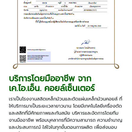
บริการโดยมืออาชีพ จาก
เค.ไอ.เอ็น. คอยล์เซ็นเตอร์
เราเป็นโรงงานสลิตเหล็กม้วนและตัดแผ่นเหล็กม้วนคอยล์ ที่
ให้บริการมาเป็นระยะเวลายาวนาน โดยมีเทคโนโลยีเครื่องตัด
และสลิทที่มีศักยภาพและทันสมัย บริหารและจัดการโดยทีม
งานมืออาชีพ พร้อมบุคลากรที่มีความสามารถ ความชำนาญ
และประสบการณ์ ใส่ใจในทุกขั้นตอนการผลิต เพื่อส่งมอบ