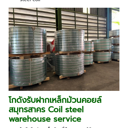
โกดังรับฝากเหล็กม้วนคอยล์
สมุทรสาคร
Coil steel
warehouse service