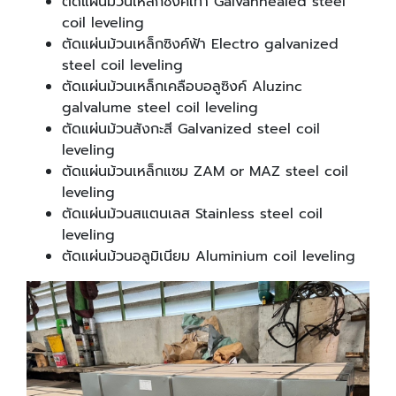
ตัดแผ่นม้วนเหล็กซิงค์เทา Galvannealed steel
coil
leveling
ตัดแผ่นม้วนเหล็กซิงค์ฟ้า
Electro galvanized
steel coil leveling
ตัดแผ่นม้วนเหล็กเคลือบอลูซิงค์
Aluzinc
galvalume steel coil leveling
ตัดแผ่นม้วนสังกะสี
Galvanized steel coil
leveling
ตัดแผ่นม้วนเหล็กแซม
ZAM or MAZ steel coil
leveling
ตัดแผ่นม้วนสแตนเลส
Stainless steel coil
leveling
ตัดแผ่นม้วนอลูมิเนียม
Aluminium coil
leveling